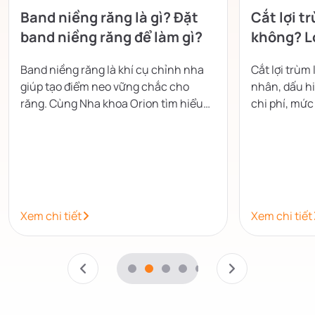
Band niềng răng là gì? Đặt
Cắt lợi t
band niềng răng để làm gì?
không? Lợ
không?
Band niềng răng là khí cụ chỉnh nha
Cắt lợi trùm
giúp tạo điểm neo vững chắc cho
nhân, dấu hi
răng. Cùng Nha khoa Orion tìm hiểu
chi phí, mứ
cấu tạo, công dụng và những lưu ý khi
giúp nướu n
đeo band.
tiểu phẫu.
Xem chi tiết
Xem chi tiết