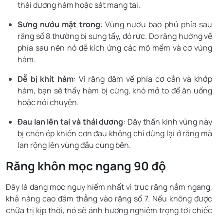
thái dương hàm hoặc sát mang tai.
Sưng nướu mặt trong
: Vùng nướu bao phủ phía sau
răng số 8 thường bị sưng tấy, đỏ rực. Do răng hướng về
phía sau nên nó dễ kích ứng các mô mềm và cơ vùng
hàm.
Dễ bị khít hàm
: Vì răng đâm về phía cơ cắn và khớp
hàm, bạn sẽ thấy hàm bị cứng, khó mở to để ăn uống
hoặc nói chuyện.
Đau lan lên tai và thái dương
: Dây thần kinh vùng này
bị chèn ép khiến cơn đau không chỉ dừng lại ở răng mà
lan rộng lên vùng đầu cùng bên.
Răng khôn mọc ngang 90 độ
Đây là dạng mọc nguy hiểm nhất vì trục răng nằm ngang,
khả năng cao đâm thẳng vào răng số 7. Nếu không được
chữa trị kịp thời, nó sẽ ảnh hưởng nghiêm trọng tới chiếc