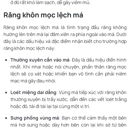
ở đó rất khó làm sạch, dễ gây viêm mủ.
Răng khôn mọc lệch má
Răng khôn mọc lệch má là tình trạng đầu răng không
hướng lên trên mà lại đâm xiên ra phía ngoài vào má. Dưới
đây là các dấu hiệu và đặc điểm nhận biết cho trường hợp
răng khôn mọc lệch này:
Thường xuyên cắn vào má
: Đây là dấu hiệu điển hình
nhất. Khi nhai hoặc nói chuyện, phần thân răng mọc
lệch sẽ cọ xát hoặc khiến bạn vô tình cắn phải niêm
mạc má gây đau nhói.
Loét miệng dai dẳng
: Vùng má tiếp xúc với răng khôn
thường xuyên bị trầy xước, dẫn đến các vết loét trắng
hoặc đỏ, tái đi tái lại tại cùng một vị trí.
Sưng phồng vùng má
: Bạn có thể cảm thấy một bên
má hơi sưng hoặc dày hơn bên còn lại khi sờ từ bên