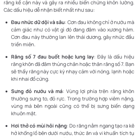
răng kề cận này và gây ra nhiều biến chứng khôn lường.
Các dấu hiệu dễ nhận biết nhất như sau:
Đau nhức dữ dội và sâu
: Cơn đau không chỉ ở nướu mà
cảm giác như có vật gì đó đang đâm vào xương hàm.
Cơn đau này thường lan lên thái dương, gây nhức đầu
triền miên.
Răng số 7 đau buốt hoặc lung lay
: Đây là dấu hiệu
răng khôn đã đâm thủng chân hoặc thân răng số 7. Bạn
sẽ thấy răng này cực kỳ nhạy cảm với nóng, lạnh hoặc
khi nhai đồ cứng.
Sưng đỏ nướu và má
: Vùng lợi phía trên răng khôn
thường sưng to, đỏ rực. Trong trường hợp viêm nặng,
vùng má bên ngoài cũng có thể bị sưng biến dạng
khuôn mặt.
Hơi thở có mùi hôi nặng
: Do răng nằm ngang tạo ra kẽ
hở khổng lồ bên dưới nướu, thức ăn và vi khuẩn tích tụ