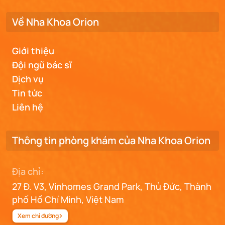
Về Nha Khoa Orion
Giới thiệu
Đội ngũ bác sĩ
Dịch vụ
Tin tức
Liên hệ
Thông tin phòng khám của Nha Khoa Orion
Địa chỉ:
27 Đ. V3, Vinhomes Grand Park, Thủ Đức, Thành
phố Hồ Chí Minh, Việt Nam
Xem chỉ đường