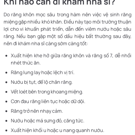
Khi nào cần đi khám nha sĩ?
Do răng khôn mọc sâu trong hàm nên việc vệ sinh răng
miệng gặp nhiều khó khăn. Điều này tạo môi trường thuận
lợi cho vi khuẩn phát triển, dẫn đến viêm nướu hoặc sâu
răng. Nếu bạn gặp một số dấu hiệu bất thường sau đây,
nên đi khám nha sĩ càng sớm càng tốt:
Xuất hiện khe hở giữa răng khôn và răng số 7, dễ nhồi
nhét thức ăn.
Răng lung lay hoặc lệch vị trí.
Nướu bị tụt, để lộ chân răng.
Vết loét bên trong khoang miệng.
Cơn đau răng liên tục hoặc dữ dội.
Răng trở nên nhạy cảm.
Nướu hoặc má sưng đỏ, căng tức.
Xuất hiện khối u hoặc u nang quanh nướu.