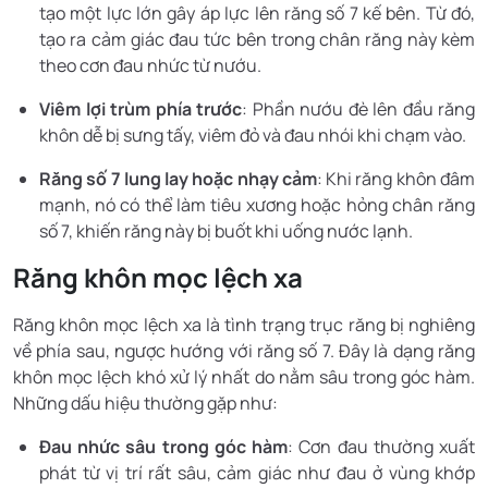
tạo một lực lớn gây áp lực lên răng số 7 kế bên. Từ đó,
tạo ra cảm giác đau tức bên trong chân răng này kèm
theo cơn đau nhức từ nướu.
Viêm lợi trùm phía trước
: Phần nướu đè lên đầu răng
khôn dễ bị sưng tấy, viêm đỏ và đau nhói khi chạm vào.
Răng số 7 lung lay hoặc nhạy cảm
: Khi răng khôn đâm
mạnh, nó có thể làm tiêu xương hoặc hỏng chân răng
số 7, khiến răng này bị buốt khi uống nước lạnh.
Răng khôn mọc lệch xa
Răng khôn mọc lệch xa là tình trạng trục răng bị nghiêng
về phía sau, ngược hướng với răng số 7. Đây là dạng răng
khôn mọc lệch khó xử lý nhất do nằm sâu trong góc hàm.
Những dấu hiệu thường gặp như:
Đau nhức sâu trong góc hàm
: Cơn đau thường xuất
phát từ vị trí rất sâu, cảm giác như đau ở vùng khớp