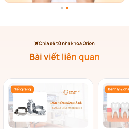
Chia sẻ từ nha khoa Orion
Bài viết liên quan
Niềng răng
Bệnh lý & ch