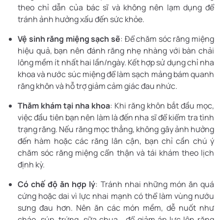
theo chỉ dẫn của bác sĩ và không nên lạm dụng để
tránh ảnh hưởng xấu đến sức khỏe.
Vệ sinh răng miệng sạch sẽ
: Để chăm sóc răng miệng
hiệu quả, bạn nên đánh răng nhẹ nhàng với bàn chải
lông mềm ít nhất hai lần/ngày. Kết hợp sử dụng chỉ nha
khoa và nước súc miệng để làm sạch mảng bám quanh
răng khôn và hỗ trợ giảm cảm giác đau nhức.
Thăm khám tại nha khoa
: Khi răng khôn bắt đầu mọc,
việc đầu tiên bạn nên làm là đến nha sĩ để kiểm tra tình
trạng răng. Nếu răng mọc thẳng, không gây ảnh hưởng
đến hàm hoặc các răng lân cận, bạn chỉ cần chú ý
chăm sóc răng miệng cẩn thận và tái khám theo lịch
định kỳ.
Có chế độ ăn hợp lý
: Tránh nhai những món ăn quá
cứng hoặc dai vì lực nhai mạnh có thể làm vùng nướu
sưng đau hơn. Nên ăn các món mềm, dễ nuốt như
cháo, súp, trứng, sữa chua,...để giảm áp lực lên răng