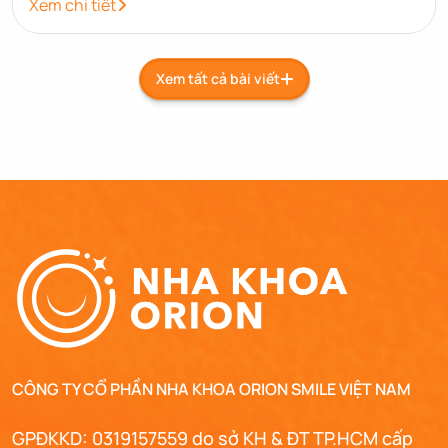
Xem chi tiết
Xem tất cả bài viết
CÔNG TY CỔ PHẦN NHA KHOA ORION SMILE VIỆT NAM
GPĐKKD: 0319157559 do sở KH & ĐT TP.HCM cấp