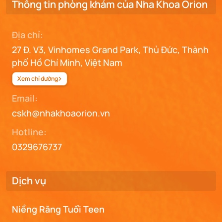
Thông tin phòng khám của Nha Khoa Orion
Địa chỉ:
27 Đ. V3, Vinhomes Grand Park, Thủ Đức, Thành
phố Hồ Chí Minh, Việt Nam
Xem chỉ đường
Email:
cskh@nhakhoaorion.vn
Hotline:
0329676737
Dịch vụ
Niềng Răng Tuổi Teen