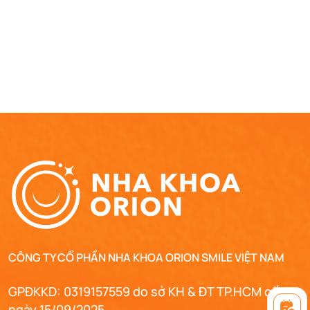
CÔNG TY CỔ PHẦN NHA KHOA ORION SMILE VIỆT NAM
GPĐKKD: 0319157559 do sở KH & ĐT TP.HCM cấp
ngày 15/09/2025 .