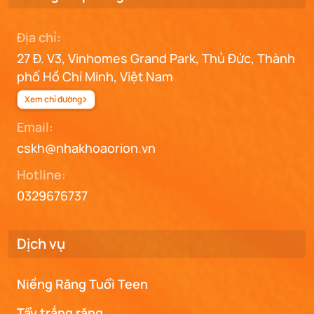
Địa chỉ:
27 Đ. V3, Vinhomes Grand Park, Thủ Đức, Thành
phố Hồ Chí Minh, Việt Nam
Xem chỉ đường
Email:
cskh@nhakhoaorion.vn
Hotline:
0329676737
Dịch vụ
Niềng Răng Tuổi Teen
Tẩy trắng răng