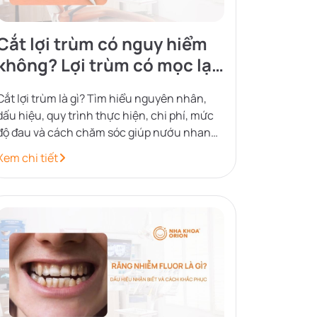
Cắt lợi trùm có nguy hiểm
không? Lợi trùm có mọc lại
không?
Cắt lợi trùm là gì? Tìm hiểu nguyên nhân,
dấu hiệu, quy trình thực hiện, chi phí, mức
độ đau và cách chăm sóc giúp nướu nhanh
hồi phục sau khi tiểu phẫu.
Xem chi tiết