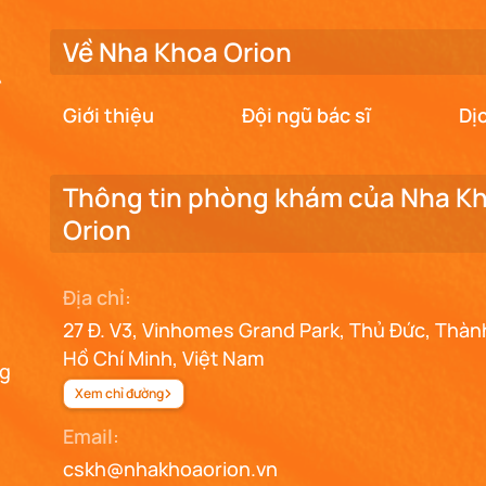
Về Nha Khoa Orion
Giới thiệu
Đội ngũ bác sĩ
Dị
Thông tin phòng khám của Nha K
Orion
Địa chỉ:
27 Đ. V3, Vinhomes Grand Park, Thủ Đức, Thàn
Hồ Chí Minh, Việt Nam
ng
Xem chỉ đường
Email:
cskh@nhakhoaorion.vn