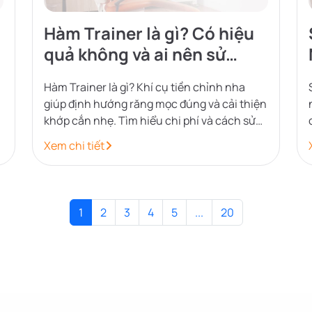
Hàm Trainer là gì? Có hiệu
quả không và ai nên sử
dụng?
Hàm Trainer là gì? Khí cụ tiền chỉnh nha
giúp định hướng răng mọc đúng và cải thiện
khớp cắn nhẹ. Tìm hiểu chi phí và cách sử
dụng tại Nha khoa Orion.
Xem chi tiết
1
2
3
4
5
...
20