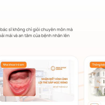
i bác sĩ không chỉ giỏi chuyên môn mà
oải mái và an tâm của bệnh nhân lên
Nha khoa trẻ em
Thông bá