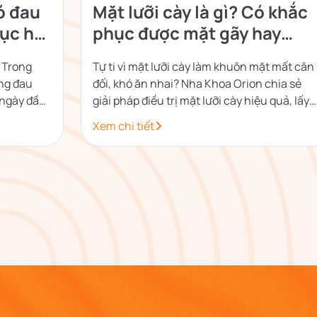
ó đau
Mặt lưỡi cày là gì? Có khắc
ục hồi
phục được mặt gãy hay
không?
 Trong
Tự ti vì mặt lưỡi cày làm khuôn mặt mất cân
ông đau
đối, khó ăn nhai? Nha Khoa Orion chia sẻ
2 ngày đầu
giải pháp điều trị mặt lưỡi cày hiệu quả, lấy
lại nụ cười tự tin.
Xem chi tiết