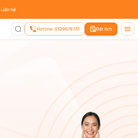
Liên hệ
Hotline: 0329676737
Đặt lịch