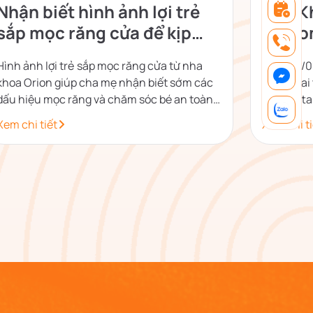
Nhận biết hình ảnh lợi trẻ
Nha K
sắp mọc răng cửa để kịp
Vinho
thời xử lý
Hình ảnh lợi trẻ sắp mọc răng cửa từ nha
Ngày 10/0
khoa Orion giúp cha mẹ nhận biết sớm các
thức khai 
dấu hiệu mọc răng và chăm sóc bé an toàn
Manhattan
theo tư vấn chuyên môn.
chuẩn nh
Xem chi tiết
Xem chi ti
đến trải 
và hiệu q