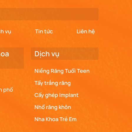
ch vụ
Tin tức
Liên hệ
hoa
Dịch vụ
Niềng Răng Tuổi Teen
Tẩy trắng răng
h phố
Cấy ghép Implant
Nhổ răng khôn
Nha Khoa Trẻ Em