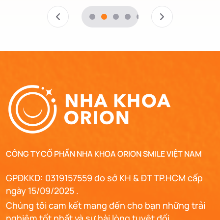
CÔNG TY CỔ PHẦN NHA KHOA ORION SMILE VIỆT NAM
GPĐKKD: 0319157559 do sở KH & ĐT TP.HCM cấp
ngày 15/09/2025 .
Chúng tôi cam kết mang đến cho bạn những trải
nghiệm tốt nhất và sự hài lòng tuyệt đối.