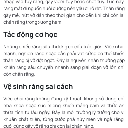
nhập vào tủy răng, gây viêm tủy hoặc chết tủy. Lúc này,
răng mất đi nguồn nuôi dưỡng nên yếu đi rõ rệt. Thân răng
gãy mẻ, nứt vỡ dần theo thời gian cho đến khi chỉ còn lại
chân răng trong xương hàm.
Tác động cơ học
Những chiếc răng sâu thường có cấu trúc giòn. Việc nhai
mạnh, nghiến răng hoặc cắn phải vật cứng có thể khiến
thân răng bị vỡ đột ngột. Đây là nguyên nhân thường gặp
khiến răng sâu chuyển nhanh sang giai đoạn vỡ lớn chỉ
còn chân răng.
Vệ sinh răng sai cách
Việc chải răng không đúng kỹ thuật, không sử dụng chỉ
nha khoa hoặc súc miệng khiến mảng bám và thức ăn
thừa tích tụ lâu ngày. Đây là môi trường lý tưởng cho vi
khuẩn phát triển, từng bước phá hủy men và ngà răng,
cuối cùng gây vỡ răng chỉ còn lại chân răng.