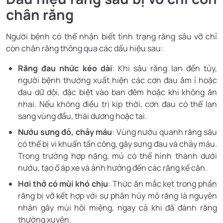
chân răng
Người bệnh có thể nhận biết tình trạng răng sâu vỡ chỉ
còn chân răng thông qua các dấu hiệu sau:
Răng đau nhức kéo dài
: Khi sâu răng lan đến tủy,
người bệnh thường xuất hiện các cơn đau âm ỉ hoặc
đau dữ dội, đặc biệt vào ban đêm hoặc khi không ăn
nhai. Nếu không điều trị kịp thời, cơn đau có thể lan
sang vùng đầu, thái dương hoặc tai.
Nướu sưng đỏ, chảy máu
: Vùng nướu quanh răng sâu
có thể bị vi khuẩn tấn công, gây sưng đau và chảy máu.
Trong trường hợp nặng, mủ có thể hình thành dưới
nướu, tạo ổ áp xe và ảnh hưởng đến các răng kế cận.
Hơi thở có mùi khó chịu
: Thức ăn mắc kẹt trong phần
răng bị vỡ kết hợp với sự phân hủy mô răng là nguyên
nhân gây mùi hôi miệng, ngay cả khi đã đánh răng
thường xuyên.