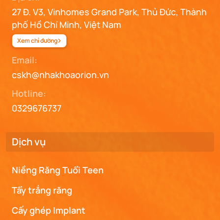
27 Đ. V3, Vinhomes Grand Park, Thủ Đức, Thành
phố Hồ Chí Minh, Việt Nam
Xem chỉ đường
Email:
cskh@nhakhoaorion.vn
Hotline:
0329676737
Dịch vụ
Niềng Răng Tuổi Teen
Tẩy trắng răng
Cấy ghép Implant