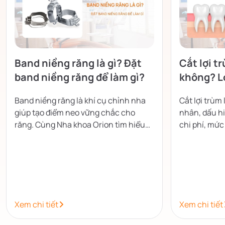
Band niềng răng là gì? Đặt
Cắt lợi t
band niềng răng để làm gì?
không? Lợ
không?
Band niềng răng là khí cụ chỉnh nha
Cắt lợi trùm
giúp tạo điểm neo vững chắc cho
nhân, dấu hi
răng. Cùng Nha khoa Orion tìm hiểu
chi phí, mứ
cấu tạo, công dụng và những lưu ý khi
giúp nướu n
đeo band.
tiểu phẫu.
Xem chi tiết
Xem chi tiết