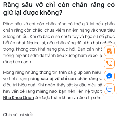
Răng sâu vỡ chỉ còn chân răng có
giữ lại được không?
Răng sâu vỡ chỉ còn chân răng có thể giữ lại nếu phần
chân răng còn chắc, chưa viêm nhiễm nặng và chưa tiêu
xương nhiều. Khi đó bác sĩ sẽ chữa tủy và bọc sứ để phục
hồi ăn nhai. Ngược lại, nếu chân răng đã bị hư hại nghiêm
trọng, không còn khả năng phục hồi. Bạn cần nhổ bỏ và
trồng Implant sớm để tránh tiêu xương hàm và xô lệch các
răng bên cạnh.
Mong rằng những thông tin trên đã giúp bạn hiểu rõ hơn
về tình trạng
răng sâu bị vỡ chỉ còn chân răng
và cách
điều trị hiệu quả. Khi nhận thấy bất kỳ dấu hiệu sâu răng
hay vấn đề răng miệng nào, bạn nên liên hệ trực tiếp với
Nha Khoa Orion
để được thăm khám và điều trị sớm.
Chia sẻ bài viết: