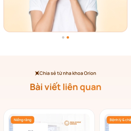
Chia sẻ từ nha khoa Orion
Bài viết liên quan
Niềng răng
Bệnh lý & ch