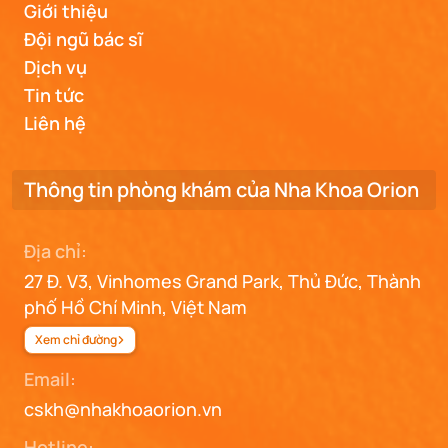
Giới thiệu
Đội ngũ bác sĩ
Dịch vụ
Tin tức
Liên hệ
Thông tin phòng khám của Nha Khoa Orion
Địa chỉ:
27 Đ. V3, Vinhomes Grand Park, Thủ Đức, Thành
phố Hồ Chí Minh, Việt Nam
Xem chỉ đường
Email:
cskh@nhakhoaorion.vn
Hotline: