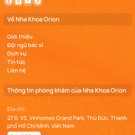
Về Nha Khoa Orion
Giới thiệu
Đội ngũ bác sĩ
Dịch vụ
Tin tức
Liên hệ
Thông tin phòng khám của Nha Khoa Orion
Địa chỉ:
27 Đ. V3, Vinhomes Grand Park, Thủ Đức, Thành
phố Hồ Chí Minh, Việt Nam