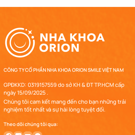
CÔNG TY CỔ PHẦN NHA KHOA ORION SMILE VIỆT NAM
GPĐKKD: 0319157559 do sở KH & ĐT TP.HCM cấp
ngày 15/09/2025 .
Chúng tôi cam kết mang đến cho bạn những trải
nghiệm tốt nhất và sự hài lòng tuyệt đối.
Theo dõi chúng tôi qua: