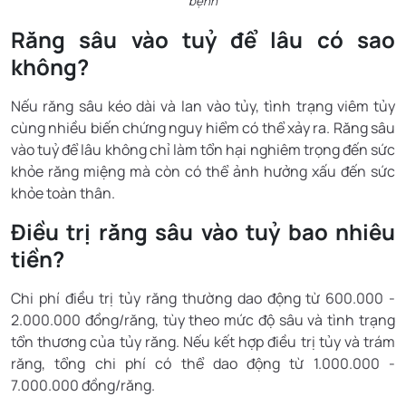
bệnh
Răng sâu vào tuỷ để lâu có sao
không?
Nếu răng sâu kéo dài và lan vào tủy, tình trạng viêm tủy
cùng nhiều biến chứng nguy hiểm có thể xảy ra. Răng sâu
vào tuỷ để lâu không chỉ làm tổn hại nghiêm trọng đến sức
khỏe răng miệng mà còn có thể ảnh hưởng xấu đến sức
khỏe toàn thân.
Điều trị răng sâu vào tuỷ bao nhiêu
tiền?
Chi phí điều trị tủy răng thường dao động từ 600.000 -
2.000.000 đồng/răng, tùy theo mức độ sâu và tình trạng
tổn thương của tủy răng. Nếu kết hợp điều trị tủy và trám
răng, tổng chi phí có thể dao động từ 1.000.000 -
7.000.000 đồng/răng.