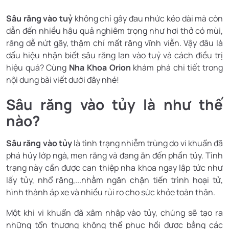
Sâu răng vào tuỷ
không chỉ gây đau nhức kéo dài mà còn
dẫn đến nhiều hậu quả nghiêm trọng như hơi thở có mùi,
răng dễ nứt gãy, thậm chí mất răng vĩnh viễn. Vậy đâu là
dấu hiệu nhận biết sâu răng lan vào tuỷ và cách điều trị
hiệu quả? Cùng
Nha Khoa Orion
khám phá chi tiết trong
nội dung bài viết dưới đây nhé!
Sâu răng vào tủy là như thế
nào?
Sâu răng vào tủy
là tình trạng nhiễm trùng do vi khuẩn đã
phá hủy lớp ngà, men răng và đang ăn đến phần tủy. Tình
trạng này cần được can thiệp nha khoa ngay lập tức như
lấy tủy, nhổ răng,...nhằm ngăn chặn tiến trình hoại tử,
hình thành áp xe và nhiều rủi ro cho sức khỏe toàn thân.
Một khi vi khuẩn đã xâm nhập vào tủy, chúng sẽ tạo ra
những tổn thương không thể phục hồi được bằng các