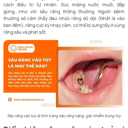
cách điều trị tự nhiên: Súc miệng nước muối, đắp
gừng,...như với sâu răng thông thường. Người bệnh
thường sẽ cảm thấy đau nhức răng dữ dội (Nhất là vào
ban đêm), răng cực kỳ nhạy cảm, có thể bị sưng tấy ở vùng
răng sâu và phát sốt.
Sâu răng vào tủy là tình trạng sâu răng nặng, gây nhiễm trùng tủy