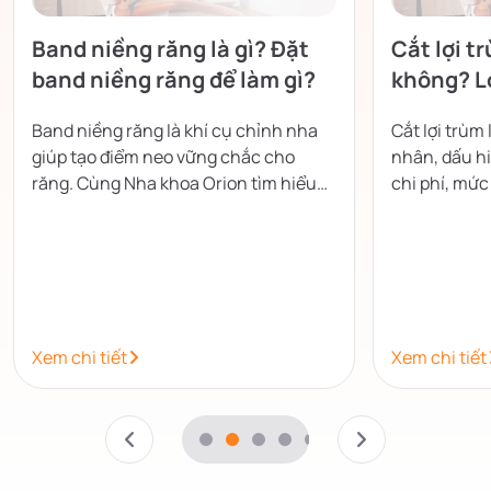
Band niềng răng là gì? Đặt
Cắt lợi t
band niềng răng để làm gì?
không? Lợ
không?
Band niềng răng là khí cụ chỉnh nha
Cắt lợi trùm
giúp tạo điểm neo vững chắc cho
nhân, dấu hi
răng. Cùng Nha khoa Orion tìm hiểu
chi phí, mứ
cấu tạo, công dụng và những lưu ý khi
giúp nướu n
đeo band.
tiểu phẫu.
Xem chi tiết
Xem chi tiết