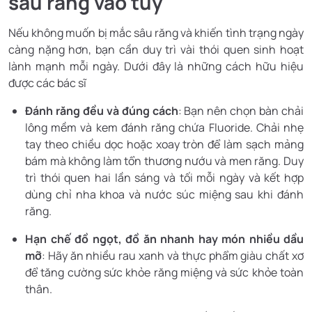
sâu răng vào tuỷ
Nếu không muốn bị mắc sâu răng và khiến tình trạng ngày
càng nặng hơn, bạn cần duy trì vài thói quen sinh hoạt
lành mạnh mỗi ngày. Dưới đây là những cách hữu hiệu
được các bác sĩ
Đánh răng đều và đúng cách
: Bạn nên chọn bàn chải
lông mềm và kem đánh răng chứa Fluoride. Chải nhẹ
tay theo chiều dọc hoặc xoay tròn để làm sạch mảng
bám mà không làm tổn thương nướu và men răng. Duy
trì thói quen hai lần sáng và tối mỗi ngày và kết hợp
dùng chỉ nha khoa và nước súc miệng sau khi đánh
răng.
Hạn chế đồ ngọt, đồ ăn nhanh hay món nhiều dầu
mỡ
: Hãy ăn nhiều rau xanh và thực phẩm giàu chất xơ
để tăng cường sức khỏe răng miệng và sức khỏe toàn
thân.