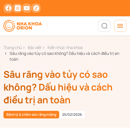
Trang chủ
Bài viết
Kiến thức nha khoa
Sâu răng vào tủy có sao không? Dấu hiệu và cách điều trị an
toàn
Sâu răng vào tủy có sao
không? Dấu hiệu và cách
điều trị an toàn
Bệnh lý & chăm sóc răng miệng
25/02/2026