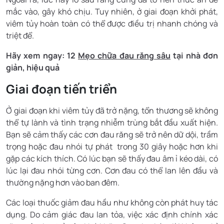
mắc vào, gây khó chịu. Tuy nhiên, ở giai đoạn khởi phát,
viêm tủy hoàn toàn có thể được điều trị nhanh chóng và
triệt để.
Hãy xem ngay: 12
Mẹo chữa đau răng sâu
tại nhà đơn
giản, hiệu quả
Giai đoạn tiến triển
Ở giai đoạn khi viêm tủy đã trở nặng, tổn thương sẽ không
thể tự lành và tình trạng nhiễm trùng bắt đầu xuất hiện.
Bạn sẽ cảm thấy các cơn đau răng sẽ trở nên dữ dội, trầm
trọng hoặc đau nhói tự phát trong 30 giây hoặc hơn khi
gặp các kích thích. Có lúc bạn sẽ thấy đau âm ỉ kéo dài, có
lúc lại đau nhói từng cơn. Cơn đau có thể lan lên đầu và
thường nặng hơn vào ban đêm.
Các loại thuốc giảm đau hầu như không còn phát huy tác
dụng. Do cảm giác đau lan tỏa, việc xác định chính xác