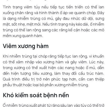
Tình trạng viêm tủy nếu tiếp tục tiến triển có thể lan
xuống chân răng và hình thành ổ áp-xe quanh chóp. Đây
là dạng nhiễm trùng có mủ, gây đau nhức dữ dội, sưng
mặt, sốt nhẹ, mệt mỏi. Nếu tình trạng này kéo dài, ổ nhiễm
trùng có thể lan rộng sang các răng kế cận hoặc các mô
mềm xung quanh hàm.
Viêm xương hàm
Khi nhiễm trùng tại chóp răng tiếp tục lan rộng, vi khuẩn
có thể xâm nhập vào xương hàm và gây viêm. Lúc này,
trong xương có thể xuất hiện các nang hoặc ổ mủ, dẫn
đến hiện tượng tiêu xương, làm thay đổi cấu trúc hàm.
Quá trình điều trị trở nên phức tạp hơn, cần can thiệp
phẫu thuật hoặc loại bỏ phần xương nhiễm trùng.
Khó kiểm soát bệnh nền
Ổ nhiễm trùng xuất phát từ răng sâu lan vào tủy có thể trở