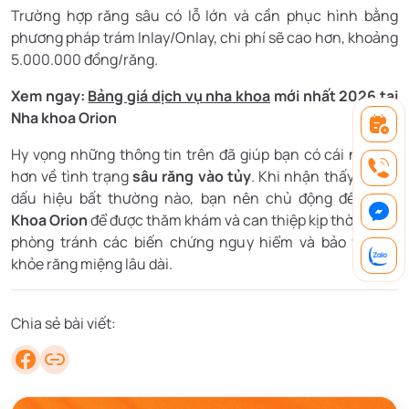
Trường hợp răng sâu có lỗ lớn và cần phục hình bằng
phương pháp trám Inlay/Onlay, chi phí sẽ cao hơn, khoảng
5.000.000 đồng/răng.
Xem ngay:
Bảng giá dịch vụ nha khoa
mới nhất 2026 tại
Nha khoa Orion
Hy vọng những thông tin trên đã giúp bạn có cái nhìn rõ
hơn về tình trạng
sâu răng vào tủy
. Khi nhận thấy bất kỳ
dấu hiệu bất thường nào, bạn nên chủ động đến
Nha
Khoa Orion
để được thăm khám và can thiệp kịp thời, từ đó
phòng tránh các biến chứng nguy hiểm và bảo vệ sức
khỏe răng miệng lâu dài.
Chia sẻ bài viết: