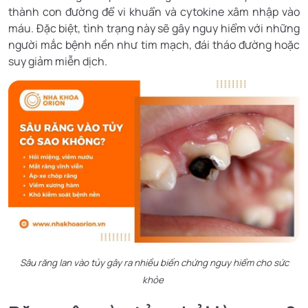
thành con đường để vi khuẩn và cytokine xâm nhập vào
máu. Đặc biệt, tình trạng này sẽ gây nguy hiểm với những
người mắc bệnh nền như tim mạch, đái tháo đường hoặc
suy giảm miễn dịch.
Sâu răng lan vào tủy gây ra nhiều biến chứng nguy hiểm cho sức
khỏe