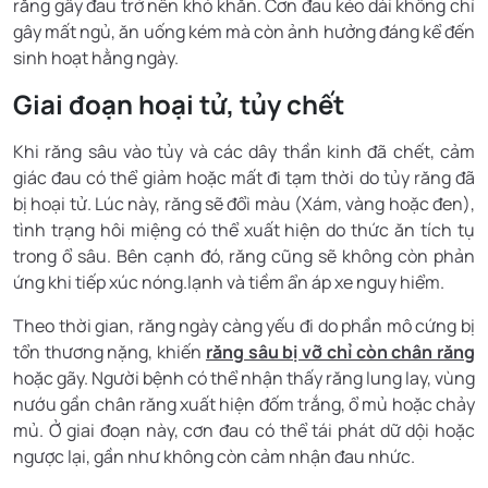
răng gây đau trở nên khó khăn. Cơn đau kéo dài không chỉ
gây mất ngủ, ăn uống kém mà còn ảnh hưởng đáng kể đến
sinh hoạt hằng ngày.
Giai đoạn hoại tử, tủy chết
Khi răng sâu vào tủy và các dây thần kinh đã chết, cảm
giác đau có thể giảm hoặc mất đi tạm thời do tủy răng đã
bị hoại tử. Lúc này, răng sẽ đổi màu (Xám, vàng hoặc đen),
tình trạng hôi miệng có thể xuất hiện do thức ăn tích tụ
trong ổ sâu. Bên cạnh đó, răng cũng sẽ không còn phản
ứng khi tiếp xúc nóng.lạnh và tiềm ẩn áp xe nguy hiểm.
Theo thời gian, răng ngày càng yếu đi do phần mô cứng bị
tổn thương nặng, khiến
răng sâu bị vỡ chỉ còn chân răng
hoặc gãy. Người bệnh có thể nhận thấy răng lung lay, vùng
nướu gần chân răng xuất hiện đốm trắng, ổ mủ hoặc chảy
mủ. Ở giai đoạn này, cơn đau có thể tái phát dữ dội hoặc
ngược lại, gần như không còn cảm nhận đau nhức.