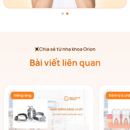
Chia sẻ từ nha khoa Orion
Bài viết liên quan
Niềng răng
Bệnh lý & ch