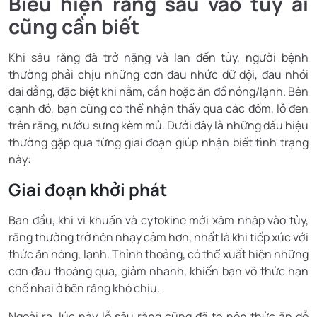
Biểu hiện răng sâu vào tuỷ ai
cũng cần biết
Khi sâu răng đã trở nặng và lan đến tủy, người bệnh
thường phải chịu những cơn đau nhức dữ dội, đau nhói
dai dẳng, đặc biệt khi nằm, cắn hoặc ăn đồ nóng/lạnh. Bên
cạnh đó, bạn cũng có thể nhận thấy qua các đốm, lỗ đen
trên răng, nướu sưng kèm mủ. Dưới đây là những dấu hiệu
thường gặp qua từng giai đoạn giúp nhận biết tình trạng
này:
Giai đoạn khởi phát
Ban đầu, khi vi khuẩn và cytokine mới xâm nhập vào tủy,
răng thường trở nên nhạy cảm hơn, nhất là khi tiếp xúc với
thức ăn nóng, lạnh. Thỉnh thoảng, có thể xuất hiện những
cơn đau thoáng qua, giảm nhanh, khiến bạn vô thức hạn
chế nhai ở bên răng khó chịu.
Ngoài ra, lúc này lỗ sâu răng cũng đã to nên thức ăn dễ