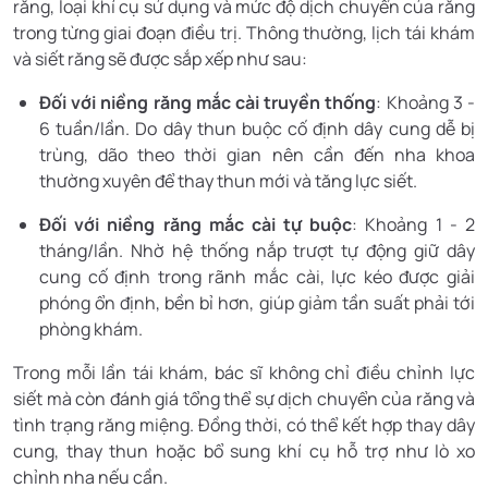
răng, loại khí cụ sử dụng và mức độ dịch chuyển của răng
trong từng giai đoạn điều trị. Thông thường, lịch tái khám
và siết răng sẽ được sắp xếp như sau:
Đối với niềng răng mắc cài truyền thống
: Khoảng 3 -
6 tuần/lần. Do dây thun buộc cố định dây cung dễ bị
trùng, dão theo thời gian nên cần đến nha khoa
thường xuyên để thay thun mới và tăng lực siết.
Đối với niềng răng mắc cài tự buộc
: Khoảng 1 - 2
tháng/lần. Nhờ hệ thống nắp trượt tự động giữ dây
cung cố định trong rãnh mắc cài, lực kéo được giải
phóng ổn định, bền bỉ hơn, giúp giảm tần suất phải tới
phòng khám.
Trong mỗi lần tái khám, bác sĩ không chỉ điều chỉnh lực
siết mà còn đánh giá tổng thể sự dịch chuyển của răng và
tình trạng răng miệng. Đồng thời, có thể kết hợp thay dây
cung, thay thun hoặc bổ sung khí cụ hỗ trợ như lò xo
chỉnh nha nếu cần.