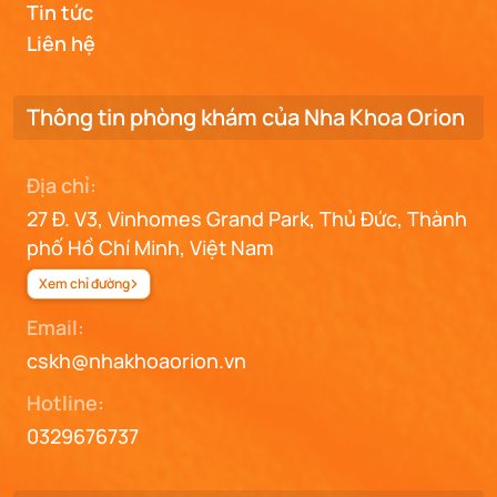
Tin tức
Liên hệ
Thông tin phòng khám của Nha Khoa Orion
Địa chỉ:
27 Đ. V3, Vinhomes Grand Park, Thủ Đức, Thành
phố Hồ Chí Minh, Việt Nam
Xem chỉ đường
Email:
cskh@nhakhoaorion.vn
Hotline:
0329676737