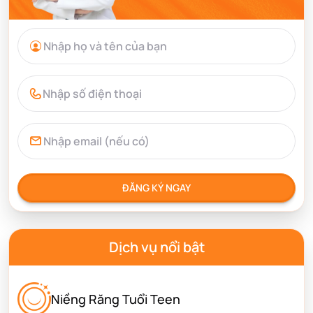
ĐĂNG KÝ NGAY
Dịch vụ nổi bật
Niềng Răng Tuổi Teen