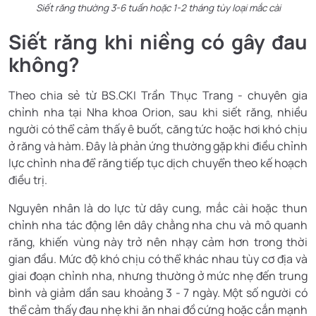
Siết răng thường 3-6 tuần hoặc 1-2 tháng tùy loại mắc cài
Siết răng khi niềng có gây đau
không?
Theo chia sẻ từ BS.CKI Trần Thục Trang - chuyên gia
chỉnh nha tại Nha khoa Orion, sau khi siết răng, nhiều
người có thể cảm thấy ê buốt, căng tức hoặc hơi khó chịu
ở răng và hàm. Đây là phản ứng thường gặp khi điều chỉnh
lực chỉnh nha để răng tiếp tục dịch chuyển theo kế hoạch
điều trị.
Nguyên nhân là do lực từ dây cung, mắc cài hoặc thun
chỉnh nha tác động lên dây chằng nha chu và mô quanh
răng, khiến vùng này trở nên nhạy cảm hơn trong thời
gian đầu. Mức độ khó chịu có thể khác nhau tùy cơ địa và
giai đoạn chỉnh nha, nhưng thường ở mức nhẹ đến trung
bình và giảm dần sau khoảng 3 - 7 ngày. Một số người có
thể cảm thấy đau nhẹ khi ăn nhai đồ cứng hoặc cắn mạnh