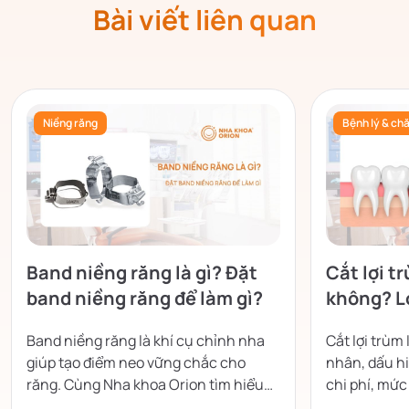
Bài viết liên quan
Niềng răng
Bệnh lý & ch
Band niềng răng là gì? Đặt
Cắt lợi t
band niềng răng để làm gì?
không? Lợ
không?
Band niềng răng là khí cụ chỉnh nha
Cắt lợi trùm
giúp tạo điểm neo vững chắc cho
nhân, dấu hi
răng. Cùng Nha khoa Orion tìm hiểu
chi phí, mứ
cấu tạo, công dụng và những lưu ý khi
giúp nướu n