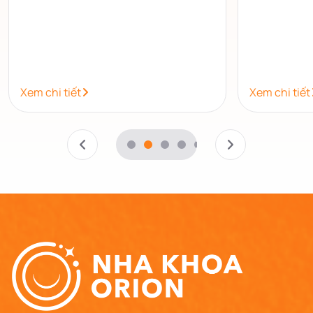
đeo band.
tiểu phẫu.
Xem chi tiết
Xem chi tiết