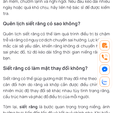
ăn mềm, chườm lạnh và nghỉ ngơi. Nếu đau kéo dài nhiều
ngày hoặc quá khó chịu, hãy liên hệ bác sĩ để được kiểm
tra.
Quên lịch siết răng có sao không?
Quên lịch siết răng có thể làm quá trình điều trị bị chậm
trễ và răng có nguy cơ dịch chuyển sai hướng. Lực kéo của
mắc cài sẽ yếu dần, khiến răng không di chuyển hoặc đi
sai phác đồ, từ đó kéo dài tổng thời gian niềng răng của
bạn.
Siết răng có làm mặt thay đổi không?
Siết răng có thể giúp gương mặt thay đổi nhẹ theo hướng
cân đối hơn do răng và khớp cắn được điều chỉnh. Tuy
nhiên mức độ thay đổi sẽ khác nhau tùy tình trạng răng,
cấu trúc hàm và phác đồ điều trị của mỗi người.
Tóm lại,
siết răng
là bước quan trọng trong niềng, ảnh
hưởng trực tiếp đến tốc độ và kết quả chỉnh nha. Khi hiểu