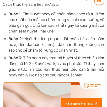
Cách thực hiện chi tiết như sau:
Bước 1
: Tìm huyệt ngay cổ chân bằng cách rà từ điểm
cao nhất của mắt cá chân trong ra phía sau hướng về
phía gân gót. Chỗ lõm sâu nhất ngay kế xương mắt cá
chân sẽ là huyệt Thái Khê.
Bước 2
: Ngồi thả lòng người, đặt chân bên cần bấm
huyệt lên đùi bên kia hoặc để chân thõng xuống sàn
sao cho dễ chạm tới vùng cổ chân nhất.
Bước 3
: Tiến hành day tròn tại huyệt vị theo chiều kim
đồng hồ từ 2 - 3 phút với lực vừa phải, đủ để thấy cảm
giác ê tức lan tỏa. Hãy thực hiện đều đặn 2 lần mỗi
ngày bất kỳ lúc nào cơn đau răng xuất hiện.