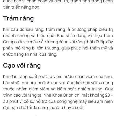
được bác sĩ chẩn đoán và điều trị, tránh tình trạng bệnh
tiến triển nặng hơn.
Trám răng
Khi đau do sâu răng, trám răng là phương pháp điều trị
nhanh chóng và hiệu quả. Bác sĩ sẽ dùng vật liệu trám
Composite có màu sắc tương đồng với răng thật để lấp đầy
phần mô răng bị tổn thương, giúp phục hồi thẩm mỹ và
chức năng ăn nhai của răng.
Cạo vôi răng
Khi đau răng xuất phát từ viêm nướu hoặc viêm nha chu,
bác sĩ sẽ thường chỉ định cạo vôi răng, kết hợp với sử dụng
thuốc nhằm giảm viêm và kiểm soát nhiễm trùng. Quy
trình cạo vôi răng tại Nha Khoa Orion chỉ mất khoảng 20 -
30 phút vì có sự hỗ trợ của công nghệ máy siêu âm hiện
đại, hạn chế tối đa cảm giác đau hay ê buốt.