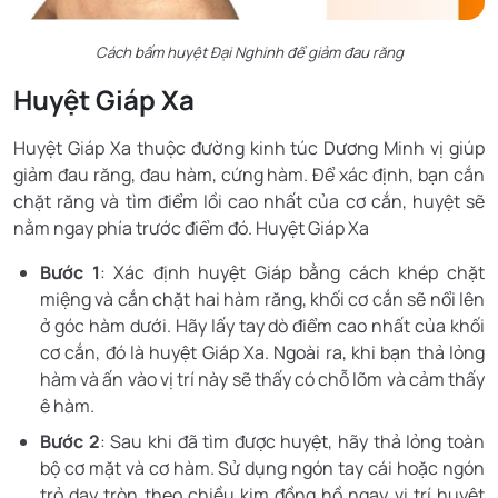
Cách bấm huyệt Đại Nghinh để giảm đau răng
Huyệt Giáp Xa
Huyệt Giáp Xa thuộc đường kinh túc Dương Minh vị giúp
giảm đau răng, đau hàm, cứng hàm. Để xác định, bạn cắn
chặt răng và tìm điểm lồi cao nhất của cơ cắn, huyệt sẽ
nằm ngay phía trước điểm đó. Huyệt Giáp Xa
Bước 1
: Xác định huyệt Giáp bằng cách khép chặt
miệng và cắn chặt hai hàm răng, khối cơ cắn sẽ nổi lên
ở góc hàm dưới. Hãy lấy tay dò điểm cao nhất của khối
cơ cắn, đó là huyệt Giáp Xa. Ngoài ra, khi bạn thả lỏng
hàm và ấn vào vị trí này sẽ thấy có chỗ lõm và cảm thấy
ê hàm.
Bước 2
: Sau khi đã tìm được huyệt, hãy thả lỏng toàn
bộ cơ mặt và cơ hàm. Sử dụng ngón tay cái hoặc ngón
trỏ day tròn theo chiều kim đồng hồ ngay vị trí huyệt