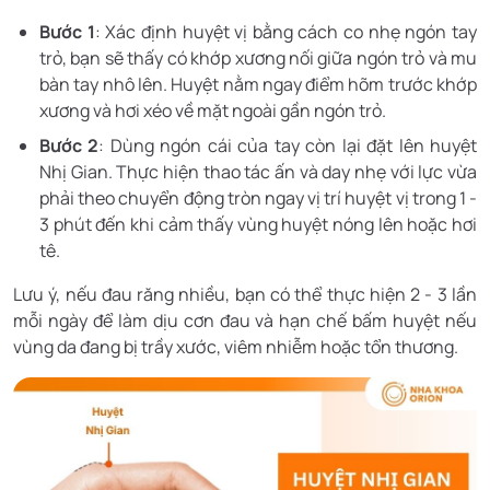
Bước 1
: Xác định huyệt vị bằng cách co nhẹ ngón tay
trỏ, bạn sẽ thấy có khớp xương nối giữa ngón trỏ và mu
bàn tay nhô lên. Huyệt nằm ngay điểm hõm trước khớp
xương và hơi xéo về mặt ngoài gần ngón trỏ.
Bước 2
: Dùng ngón cái của tay còn lại đặt lên huyệt
Nhị Gian. Thực hiện thao tác ấn và day nhẹ với lực vừa
phải theo chuyển động tròn ngay vị trí huyệt vị trong 1 -
3 phút đến khi cảm thấy vùng huyệt nóng lên hoặc hơi
tê.
Lưu ý, nếu đau răng nhiều, bạn có thể thực hiện 2 - 3 lần
mỗi ngày để làm dịu cơn đau và hạn chế bấm huyệt nếu
vùng da đang bị trầy xước, viêm nhiễm hoặc tổn thương.