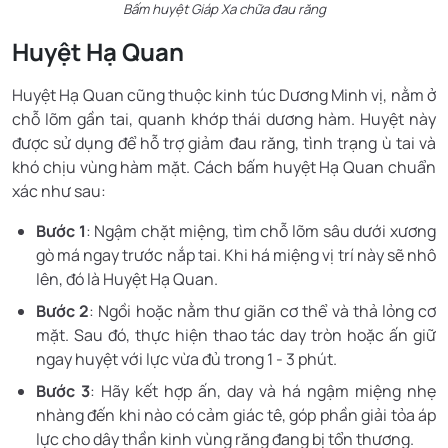
Bấm huyệt Giáp Xa chữa đau răng
Huyệt Hạ Quan
Huyệt Hạ Quan cũng thuộc kinh túc Dương Minh vị, nằm ở
chỗ lõm gần tai, quanh khớp thái dương hàm. Huyệt này
được sử dụng để hỗ trợ giảm đau răng, tình trạng ù tai và
khó chịu vùng hàm mặt. Cách bấm huyệt Hạ Quan chuẩn
xác như sau:
Bước 1
: Ngậm chặt miệng, tìm chỗ lõm sâu dưới xương
gò má ngay trước nắp tai. Khi há miệng vị trí này sẽ nhô
lên, đó là Huyệt Hạ Quan.
Bước 2
: Ngồi hoặc nằm thư giãn cơ thể và thả lỏng cơ
mặt. Sau đó, thực hiện thao tác day tròn hoặc ấn giữ
ngay huyệt với lực vừa đủ trong 1 - 3 phút.
Bước 3
: Hãy kết hợp ấn, day và há ngậm miệng nhẹ
nhàng đến khi nào có cảm giác tê, góp phần giải tỏa áp
lực cho dây thần kinh vùng răng đang bị tổn thương.