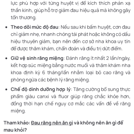
lực phù hợp với từng huyệt vị để kích thích phản xạ
thần kinh, giúp hỗ trợ giảm đau hiệu quả mà không gây
tổn thương.
Theo dõi mức độ đau
: Nếu sau khi bấm huyệt, cơn đau
chỉ giảm nhẹ, nhanh chóng tái phát hoặc không có dấu
hiệu thuyên giảm, bạn nên đến cơ sở nha khoa uy tín
để được thăm khám, chẩn đoán và điều trị dứt điểm.
Giữ vệ sinh răng miệng
: Đánh răng ít nhất 2 lần/ngày,
kết hợp súc miệng bằng nước muối và thăm khám nha
khoa định kỳ 6 tháng/lần nhằm loại bỏ cao răng và
phòng ngừa các bệnh lý răng miệng.
Chế độ dinh dưỡng hợp lý
: Tăng cường bổ sung thực
phẩm giàu canxi và fluor giúp răng chắc khỏe hơn,
đồng thời hạn chế nguy cơ mắc các vấn đề về răng
miệng.
Tham khảo:
Đau răng nên ăn gì
và không nên ăn gì để
mau khỏi?