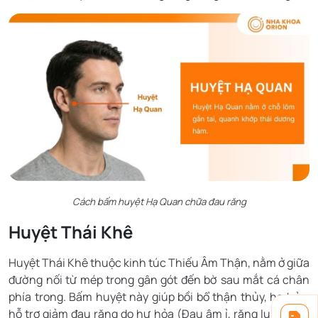
Cách bấm huyệt Hạ Quan chữa đau răng
Huyệt Thái Khê
Huyệt Thái Khê thuộc kinh túc Thiếu Âm Thận, nằm ở giữa
đường nối từ mép trong gân gót đến bờ sau mắt cá chân
phía trong. Bấm huyệt này giúp bồi bổ thận thủy, hạ hỏa,
hỗ trợ giảm đau răng do hư hỏa (Đau âm ỉ, răng lung lay).