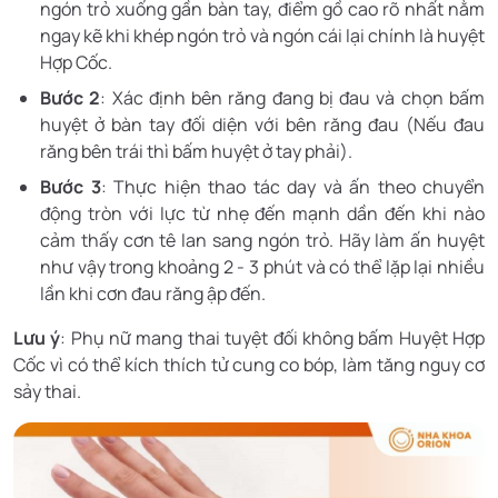
ngón trỏ xuống gần bàn tay, điểm gồ cao rõ nhất nằm
ngay kẽ khi khép ngón trỏ và ngón cái lại chính là huyệt
Hợp Cốc.
Bước 2
: Xác định bên răng đang bị đau và chọn bấm
huyệt ở bàn tay đối diện với bên răng đau (Nếu đau
răng bên trái thì bấm huyệt ở tay phải).
Bước 3
: Thực hiện thao tác day và ấn theo chuyển
động tròn với lực từ nhẹ đến mạnh dần đến khi nào
cảm thấy cơn tê lan sang ngón trỏ. Hãy làm ấn huyệt
như vậy trong khoảng 2 - 3 phút và có thể lặp lại nhiều
lần khi cơn đau răng ập đến.
Lưu ý
: Phụ nữ mang thai tuyệt đối không bấm Huyệt Hợp
Cốc vì có thể kích thích tử cung co bóp, làm tăng nguy cơ
sảy thai.