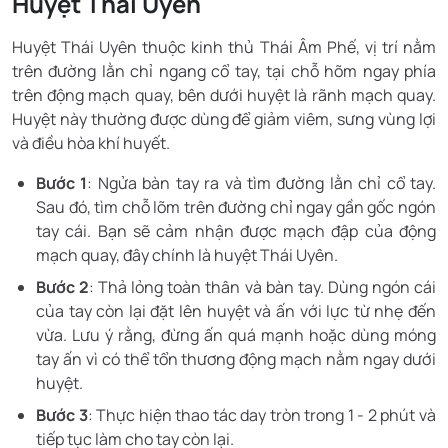
Huyệt Thái Uyên
Huyệt Thái Uyên thuộc kinh thủ Thái Âm Phế, vị trí nằm
trên đường lằn chỉ ngang cổ tay, tại chỗ hõm ngay phía
trên động mạch quay, bên dưới huyệt là rãnh mạch quay.
Huyệt này thường được dùng để giảm viêm, sưng vùng lợi
và điều hòa khí huyết.
Bước 1
: Ngửa bàn tay ra và tìm đường lằn chỉ cổ tay.
Sau đó, tìm chỗ lõm trên đường chỉ ngay gần gốc ngón
tay cái. Bạn sẽ cảm nhận được mạch đập của động
mạch quay, đây chính là huyệt Thái Uyên.
Bước 2
: Thả lỏng toàn thân và bàn tay. Dùng ngón cái
của tay còn lại đặt lên huyệt và ấn với lực từ nhẹ đến
vừa. Lưu ý rằng, đừng ấn quá mạnh hoặc dùng móng
tay ấn vì có thể tổn thương động mạch nằm ngay dưới
huyệt.
Bước 3
: Thực hiện thao tác day tròn trong 1 - 2 phút và
tiếp tục làm cho tay còn lại.