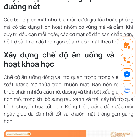
đường nét
Các bài tập cơ mặt như bĩu môi, cười giữ lâu hoặc phồng
má có tác dụng kích hoạt nhóm cơ vùng má và cằm. Khi
duy trì đều đặn mỗi ngày, các cơ mặt sẽ dần săn chắc hơn,
hỗ trợ cải thiện độ thon gọn của khuôn mặt theo thời gian.
Xây dựng chế độ ăn uống và sinh
hoạt khoa học
Chế độ ăn uống đóng vai trò quan trọng trong việc kiểm
soát lượng mỡ thừa trên khuôn mặt. Bạn nên hạn chế
thực phẩm nhiều dầu mỡ, đường và tinh bột xấu giúp giảm
tích mỡ, trong khi bổ sung rau xanh và trái cây hỗ trợ quá
trình chuyển hóa tốt hơn. Đồng thời, uống đủ nước mỗi
ngày giúp da đàn hồi tốt và khuôn mặt trông gọn gàng
hơn.