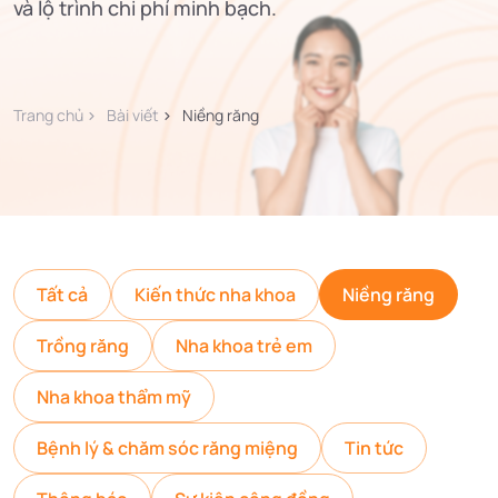
và lộ trình chi phí minh bạch.
Trang chủ
Bài viết
Niềng răng
Tất cả
Kiến thức nha khoa
Niềng răng
Trồng răng
Nha khoa trẻ em
Nha khoa thẩm mỹ
Bệnh lý & chăm sóc răng miệng
Tin tức