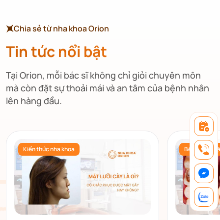
Chia sẻ từ nha khoa Orion
Tin tức nổi bật
Tại Orion, mỗi bác sĩ không chỉ giỏi chuyên môn
mà còn đặt sự thoải mái và an tâm của bệnh nhân
lên hàng đầu.
Kiến thức nha khoa
Bệnh lý & ch