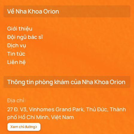
Về Nha Khoa Orion
Giới thiệu
Đội ngũ bác sĩ
Dịch vụ
Tin tức
Liên hệ
Thông tin phòng khám của Nha Khoa Orion
Địa chỉ:
27 Đ. V3, Vinhomes Grand Park, Thủ Đức, Thành
phố Hồ Chí Minh, Việt Nam
Xem chỉ đường