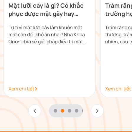
Mặt lưỡi cày là gì? Có khắc
Trám răn
phục được mặt gãy hay
trường h
không?
sớm
Tự ti vì mặt lưỡi cày làm khuôn mặt
Trám răng c
mất cân đối, khó ăn nhai? Nha Khoa
thường, trá
Orion chia sẻ giải pháp điều trị mặt
nhiên, câu tr
lưỡi cày hiệu quả, lấy lại nụ cười tự tin.
trạng răng.
răng 2026.
Xem chi tiết
Xem chi tiết