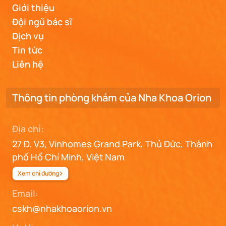
Giới thiệu
Đội ngũ bác sĩ
Dịch vụ
Tin tức
Liên hệ
Thông tin phòng khám của Nha Khoa Orion
Địa chỉ:
27 Đ. V3, Vinhomes Grand Park, Thủ Đức, Thành
phố Hồ Chí Minh, Việt Nam
Xem chỉ đường
Email:
cskh@nhakhoaorion.vn