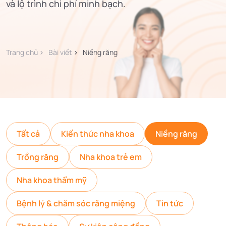
và lộ trình chi phí minh bạch.
Trang chủ
Bài viết
Niềng răng
Tất cả
Kiến thức nha khoa
Niềng răng
Trồng răng
Nha khoa trẻ em
Nha khoa thẩm mỹ
Bệnh lý & chăm sóc răng miệng
Tin tức