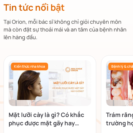
Tin tức nổi bật
Tại Orion, mỗi bác sĩ không chỉ giỏi chuyên môn
mà còn đặt sự thoải mái và an tâm của bệnh nhân
lên hàng đầu.
Kiến thức nha khoa
Bệnh lý & ch
Mặt lưỡi cày là gì? Có khắc
Trám răn
phục được mặt gãy hay
trường h
không?
sớm