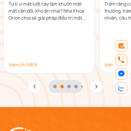
Tự ti vì mặt lưỡi cày làm khuôn mặt
Trám răng c
mất cân đối, khó ăn nhai? Nha Khoa
thường, trá
Orion chia sẻ giải pháp điều trị mặt
nhiên, câu tr
lưỡi cày hiệu quả, lấy lại nụ cười tự tin.
trạng răng.
răng 2026.
Xem chi tiết
Xem chi tiết